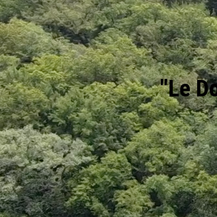
"Le D