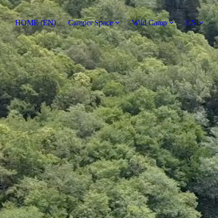
HOME (EN)
Camper Space
Wild Camp
EN