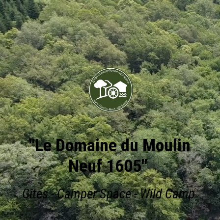
"Le Domaine du Moulin
Neuf 1605"
Gîtes - Camper Space - Wild Camp